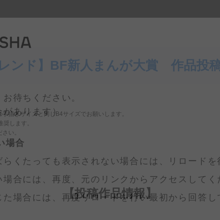
レンド】BF新人まんが大賞 作品投
くお待ちください。
の手描きサイズと同じB4サイズでお願いします。
合があります）
を推奨します。
ださい。
い場合
ばらくたっても表示されない場合には、リロードを
い場合には、再度、元のリンクからアクセスしてく
【投稿作品情報】
じた場合には、再度リロードを行い最初から回答し