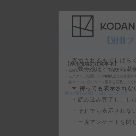
【別冊フ
【Web投稿の注意事項】
表示されるまでしばら
・原稿サイズの設定は、「応募のきまり」
（数十秒ほどかかる場
・モノクロ二階調、600dpi以上での作製
・各ページに必ずページ番号を記載してく
個人情報の取り扱いについて
待っても表示されな
・読み込み完了し、し
・それでも表示されな
・一度アンケートを閉