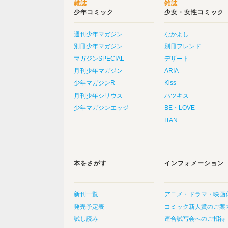
雑誌
雑誌
少年コミック
少女・女性コミック
週刊少年マガジン
なかよし
別冊少年マガジン
別冊フレンド
マガジンSPECIAL
デザート
月刊少年マガジン
ARIA
少年マガジンR
Kiss
月刊少年シリウス
ハツキス
少年マガジンエッジ
BE・LOVE
ITAN
本をさがす
インフォメーション
新刊一覧
アニメ・ドラマ・映画
発売予定表
コミック新人賞のご案
試し読み
連合試写会へのご招待