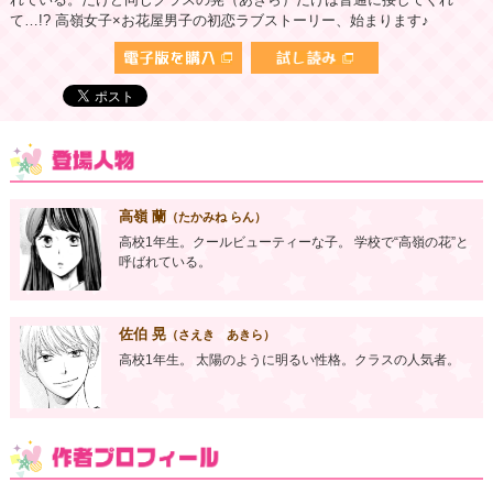
て…!? 高嶺女子×お花屋男子の初恋ラブストーリー、始まります♪
高嶺 蘭
（たかみね らん）
高校1年生。クールビューティーな子。 学校で“高嶺の花”と
呼ばれている。
佐伯 晃
（さえき あきら）
高校1年生。 太陽のように明るい性格。クラスの人気者。