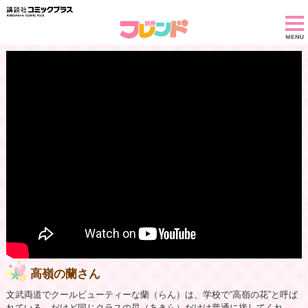
高嶺の蘭さん
文武両道でクールビューティーな蘭（らん）は、学校で“高嶺の花”と呼ば
れている。だけど同じクラスの晃（あきら）だけは普通に接してくれ