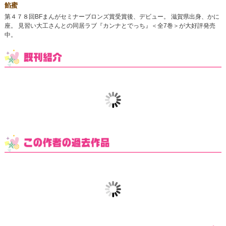
餡蜜
第４７８回BFまんがセミナーブロンズ賞受賞後、デビュー。 滋賀県出身、かに
座。 見習い大工さんとの同居ラブ『カンナとでっち』＜全7巻＞が大好評発売
中。
高嶺の蘭さん（１０）
高嶺の蘭さん（９）
高嶺の蘭
カンナとでっち（１）
カンナとでっち（２）
カンナと