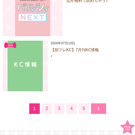
恋が無料で読めちゃう♪
2026年07月13日
【別フレKC】7月刊KC情報
♪
1
2
3
4
5