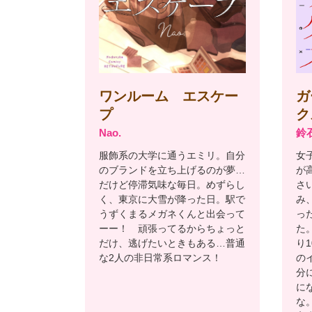
ワンルーム エスケー
ガ
プ
ク
Nao.
鈴
服飾系の大学に通うエミリ。自分
女
のブランドを立ち上げるのが夢…
が
だけど停滞気味な毎日。めずらし
さ
く、東京に大雪が降った日。駅で
み
うずくまるメガネくんと出会って
っ
ーー！ 頑張ってるからちょっと
た
だけ、逃げたいときもある…普通
り
な2人の非日常系ロマンス！
の
分
に
な