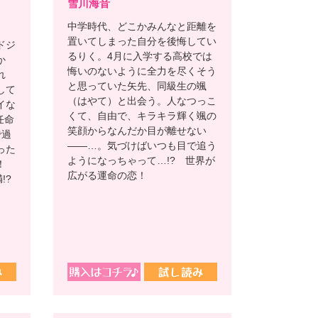
雪川海音
中学時代、どこかみんなと距離を
置いてしまった自分を後悔してい
ドジ
るりく。4月に入学する高校では
か
悔いのないように全力を尽くそう
れ
と思っていた矢先、同級生の颯
して
（はやて）と出会う。人なつっこ
イな
くて、自由で、キラキラ輝く颯の
任命
笑顔からなんだか目が離せない
で過
――…。気づけばいつも目で追う
った
ようになっちゃって…!? 世界が
生！
広がる運命の恋！
!?