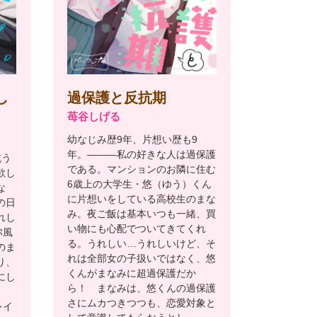
し
過保護と反抗期
苺谷しげる
幼なじみ歴9年、片想い歴も9
年。―――私の好きな人は過保護
抗う
である。マンションのお隣に住む
欲し
6歳上の大学生・悠（ゆう）くん
な
に片想いをしている高校生のまな
の日
み。夜ご飯は基本いつも一緒、買
れし
い物にも心配でついてきてくれ
弥風
る。うれしい…うれしいけど、そ
のま
れは全部女の子扱いではなく、悠
り、
くんがまなみに超過保護だか
にし
ら！ まなみは、悠くんの過保護
さにムカつきつつも、恋愛対象と
レイ