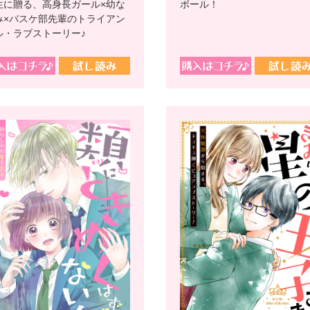
ボール！
生に贈る、高身長ガール×幼な
み×バスケ部先輩のトライアン
ル・ラブストーリー♪