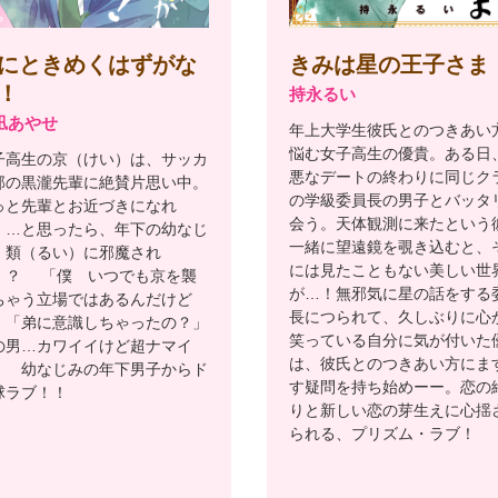
きみは星の王子さま
にときめくはずがな
！
持永るい
凪あやせ
年上大学生彼氏とのつきあい
悩む女子高生の優貴。ある日
子高生の京（けい）は、サッカ
悪なデートの終わりに同じク
部の黒瀧先輩に絶賛片思い中。
の学級委員長の男子とバッタ
っと先輩とお近づきになれ
会う。天体観測に来たという
！…と思ったら、年下の幼なじ
一緒に望遠鏡を覗き込むと、
・類（るい）に邪魔され
には見たこともない美しい世
！？ 「僕 いつでも京を襲
が…！無邪気に星の話をする
ちゃう立場ではあるんだけど
長につられて、久しぶりに心
」「弟に意識しちゃったの？」
笑っている自分に気が付いた
の男…カワイイけど超ナマイ
は、彼氏とのつきあい方にま
！ 幼なじみの年下男子からド
す疑問を持ち始めーー。恋の
球ラブ！！
りと新しい恋の芽生えに心揺
られる、プリズム・ラブ！