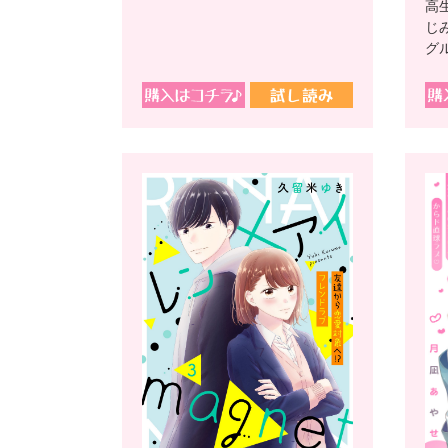
高
じ
グ