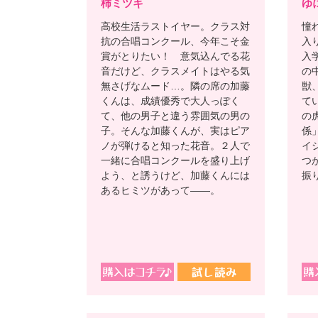
柿ミツキ
ゆ
高校生活ラストイヤー。クラス対
憧
抗の合唱コンクール、今年こそ金
入
賞がとりたい！ 意気込んでる花
入
音だけど、クラスメイトはやる気
の
無さげなムード…。隣の席の加藤
獣
くんは、成績優秀で大人っぽく
て
て、他の男子と違う雰囲気の男の
の
子。そんな加藤くんが、実はピア
係
ノが弾けると知った花音。２人で
イ
一緒に合唱コンクールを盛り上げ
つ
よう、と誘うけど、加藤くんには
振
あるヒミツがあって――。