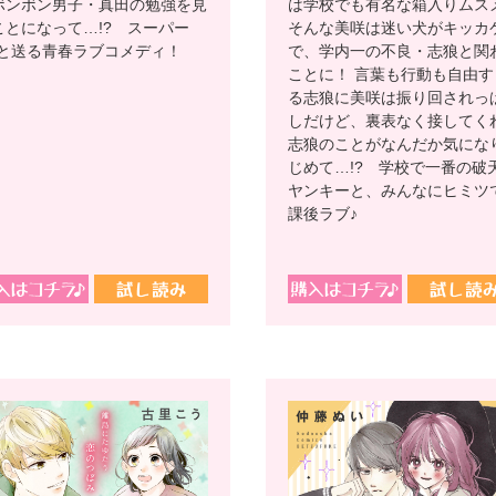
は学校でも有名な箱入りムス
ボンボン男子・真田の勉強を見
そんな美咲は迷い犬がキッカ
ことになって…!? スーパー
で、学内一の不良・志狼と関
Kと送る青春ラブコメディ！
ことに！ 言葉も行動も自由す
る志狼に美咲は振り回されっ
しだけど、裏表なく接してく
志狼のことがなんだか気にな
じめて…!? 学校で一番の破
ヤンキーと、みんなにヒミツ
課後ラブ♪