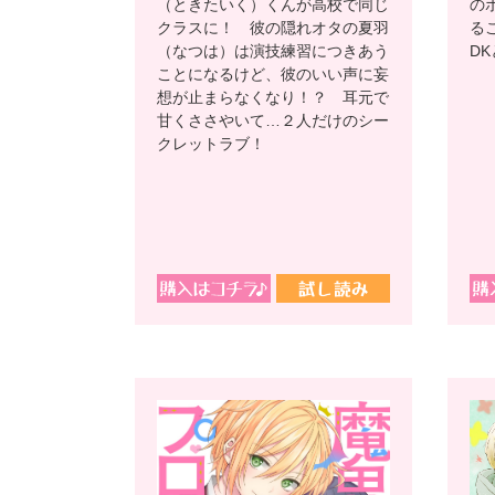
（ときたいく）くんが高校で同じ
の
クラスに！ 彼の隠れオタの夏羽
る
（なつは）は演技練習につきあう
D
ことになるけど、彼のいい声に妄
想が止まらなくなり！？ 耳元で
甘くささやいて…２人だけのシー
クレットラブ！