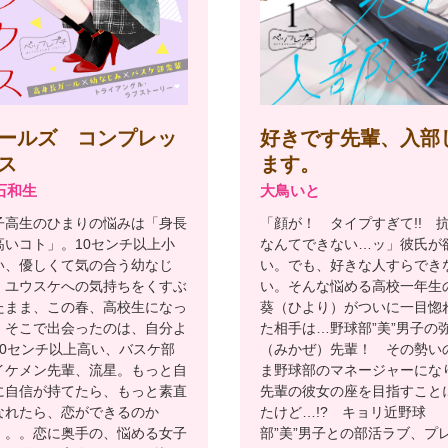
好きです先輩、入部
ールズ コンプレッ
ます。
ス
大鳥いと
石和生
「顔が！ タイプすぎて!! 
子高生のひまりの悩みは「身長
なんてできない…ッ」彼氏が
高いコト」。10センチ以上小
い。でも、好きな人すらでき
い、優しくて気の合う幼なじ
い。そんな悩める高校一年生
、ユウスケへの気持ちをくすぶ
葵（ひより）がついに一目惚
たまま、この春、高校生になっ
た相手は…野球部”美”男子の
。そこで出会ったのは、自分よ
（みかぜ）先輩！ その勢い
10センチ以上高い、バスケ部
ま野球部のマネージャーにな
イケメン先輩、流星。もっと自
先輩の彼女の座を目指すこと
に自信が持てたら、もっと素直
たけど…!? キョリ近野球
なれたら、恋ができるのか
部”美”男子との部活ラブ、プ
。。。恋に奥手の、悩める女子