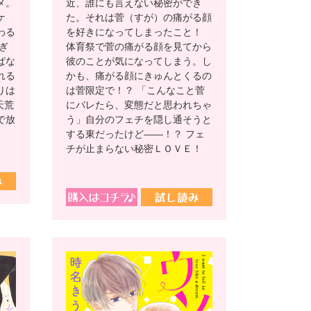
メ。
近、誰にも言えない秘密ができ
ケ
た。それは菅（すが）の痛がる顔
わる
を好きになってしまったこと！
ぎ
体育祭で菅の痛がる顔を見てから
ぱな
彼のことが気になってしまう。し
れる
かも、痛がる顔にきゅんとくるの
りは
は菅限定で！？ 「こんなこと菅
天荒
にバレたら、変態だと思われちゃ
で放
う」自分のフェチを隠し通そうと
する東だったけど――！？ フェ
チが止まらない秘密ＬＯＶＥ！