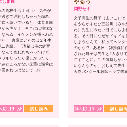
やるっ
にしま獏
岡野セキ
れの高校生活１日目♪ 気合が
り過ぎて遅刻しちゃった瑠希。
女子高生の舞子（まいこ）は
学式へ急いでいると、体育倉庫
をやらかすたび三谷川（みや
中から声が！ そこには獰猛な
わ）先生に冷たい目でにらま
、ならぬ、イケメンが捕らわれ
る。その目になぜかドキドキ
いた!! 倉庫にいたのは２年生
しまうなんて…私ってヘンタ
虎二先輩。 「瑠希は俺の飼育
のかな!? ある日、雑務係に
」なんて言われちゃったけど、
された舞子は先生と2人きり
ジワルだったり優しかったり、
ごすことに。この気持ちがい
かみどころがない先輩に瑠希は
いなんなのか、おしえて先
り回されっぱなしで…!?
天然JK×クール教師＝ラブ未満