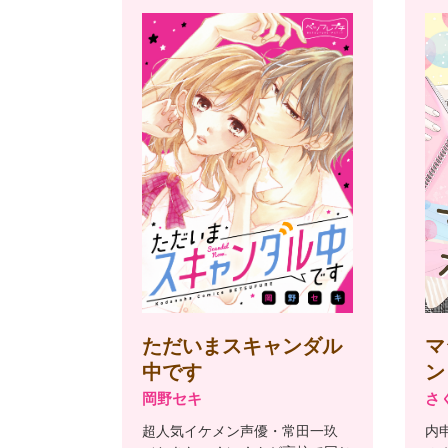
ただいまスキャンダル
マ
中です
ン
岡野セキ
さ
超人気イケメン声優・常田一玖
内