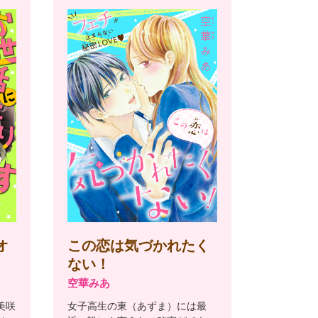
オ
この恋は気づかれたく
ない！
空華みあ
美咲
女子高生の東（あずま）には最