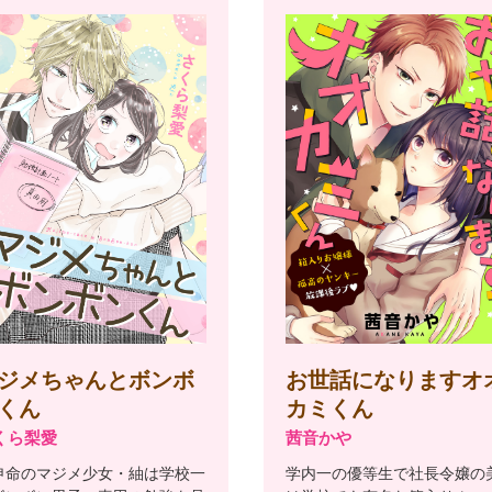
お世話になりますオ
ジメちゃんとボンボ
カミくん
くん
茜音かや
くら梨愛
学内一の優等生で社長令嬢の
申命のマジメ少女・紬は学校一