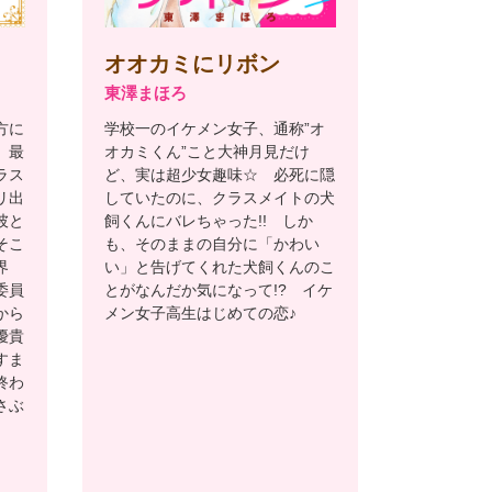
オオカミにリボン
東澤まほろ
方に
学校一のイケメン女子、通称”オ
、最
オカミくん”こと大神月見だけ
ラス
ど、実は超少女趣味☆ 必死に隠
リ出
していたのに、クラスメイトの犬
彼と
飼くんにバレちゃった!! しか
そこ
も、そのままの自分に「かわい
界
い」と告げてくれた犬飼くんのこ
委員
とがなんだか気になって!? イケ
から
メン女子高生はじめての恋♪
優貴
すま
終わ
さぶ