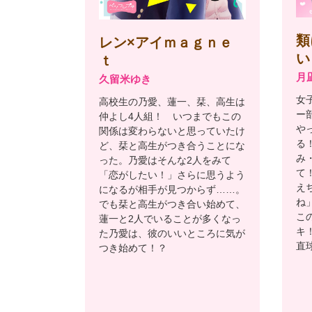
類
レン×アイｍａｇｎｅ
い
ｔ
月
久留米ゆき
女
高校生の乃愛、蓮一、栞、高生は
ー
仲よし4人組！ いつまでもこの
や
関係は変わらないと思っていたけ
る
ど、栞と高生がつき合うことにな
み
った。乃愛はそんな2人をみて
て
「恋がしたい！」さらに思うよう
え
になるが相手が見つからず……。
ね
でも栞と高生がつき合い始めて、
こ
蓮一と2人でいることが多くなっ
キ
た乃愛は、彼のいいところに気が
直
つき始めて！？