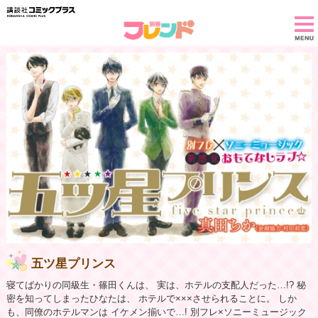
五ツ星プリンス
寝てばかりの同級生・篠田くんは、 実は、ホテルの支配人だった…!? 秘
密を知ってしまったひなたは、 ホテルで×××させられることに。 しか
も、同僚のホテルマンは イケメン揃いで…! 別フレ×ソニーミュージック