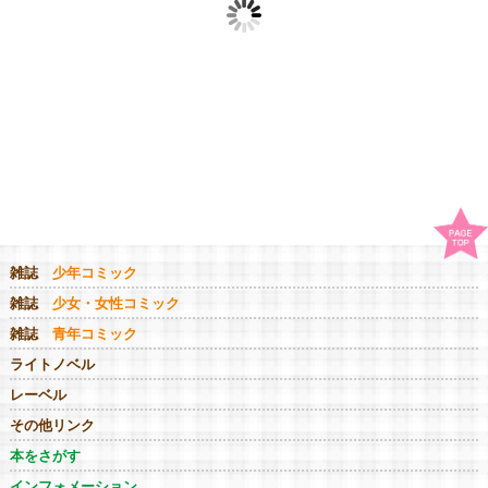
分割 五ツ星プリンス
分割 五ツ星プリンス
分割 五
８
７
６
雑誌
少年コミック
雑誌
少女・女性コミック
雑誌
青年コミック
ライトノベル
レーベル
その他リンク
本をさがす
インフォメーション