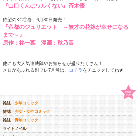
『山口くんはワルくない』斉木優
待望のKC①巻、6月30日発売！
『帝都のジュリエット ～無才の花嫁が幸せになる
まで～』
原作：柊一葉 漫画：秋乃音
他にも大人気連載陣やお知らせが盛りだくさん！
メロがあふれる別フレ7月号は、
コチラ
をチェックしてね★
雑誌
少年コミック
雑誌
少女・女性コミック
雑誌
青年コミック
ライトノベル