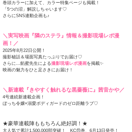
巻頭カラーに加えて、カラー特集ページも掲載！
「5つの沼」解説しちゃいます♡
さらにSNS連動企画も♪
＼実写映画『隣のステラ』情報＆撮影現場レポ漫
画！／
2025年8月22日公開！
撮影秘話＆場面写真たっぷりでお届け♡
さらに…餡蜜先生による
撮影現場レポ漫画
を掲載✨
映画の魅力をひと足さきにお届け！
＼新連載『きやすく触れるな黒薔薇に』茜音かや／
4号連続新連載企画！
ぼっち令嬢×溺愛ボディガードのゼロ距離ラブ♡
★豪華連載陣ももちろん絶好調！★
大人気で累計1,500,000部突破！ KC⑪巻、6月13日発売！