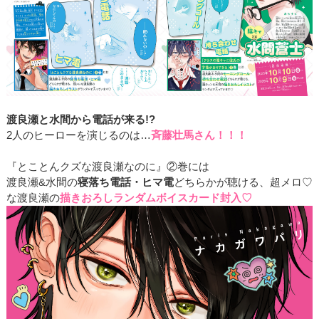
渡良瀬と水間から電話が来る!?
2人のヒーローを演じるのは…
斉藤壮馬さん！！！
『とことんクズな渡良瀬なのに』②巻には
渡良瀬&水間の
寝落ち電話・ヒマ電
どちらかが聴ける、超メロ♡
な渡良瀬の
描きおろしランダムボイスカード封入♡