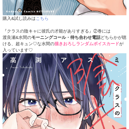
購入&試し読みは
こちら
『クラスの陰キャに彼氏の才能がありすぎる』②巻には
渡良瀬&水間の
モーニングコール・待ち合わせ電話
どちらかが聴
ける、超キュン♡な水間の
描きおろしランダムボイスカード
が
入っています♡