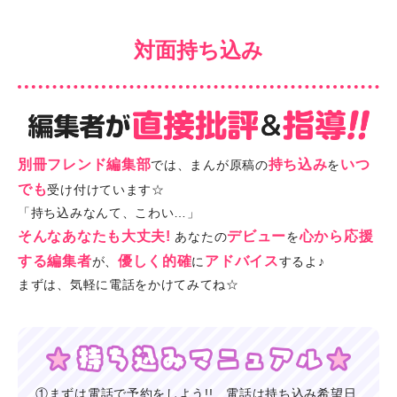
対面持ち込み
別冊フレンド編集部
持ち込み
いつ
では、まんが原稿の
を
でも
受け付けています☆
「持ち込みなんて、こわい…」
そんなあなたも大丈夫!
デビュー
心から応援
あなたの
を
する編集者
優しく的確
アドバイス
が、
に
するよ♪
まずは、気軽に電話をかけてみてね☆
①まずは電話で予約をしよう!! 電話は持ち込み希望日