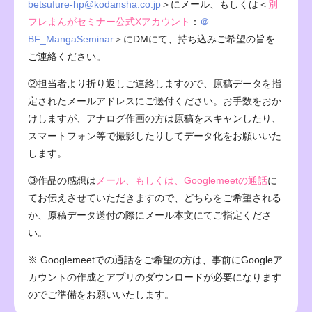
betsufure-hp@kodansha.co.jp
＞にメール、もしくは＜
別
フレまんがセミナー公式Xアカウント
：
＠
BF_MangaSeminar
＞にDMにて、持ち込みご希望の旨を
ご連絡ください。
②担当者より折り返しご連絡しますので、原稿データを指
定されたメールアドレスにご送付ください。お手数をおか
けしますが、アナログ作画の方は原稿をスキャンしたり、
スマートフォン等で撮影したりしてデータ化をお願いいた
します。
③作品の感想は
メール、もしくは、Googlemeetの通話
に
てお伝えさせていただきますので、どちらをご希望される
か、原稿データ送付の際にメール本文にてご指定くださ
い。
※ Googlemeetでの通話をご希望の方は、事前にGoogleア
カウントの作成とアプリのダウンロードが必要になります
のでご準備をお願いいたします。